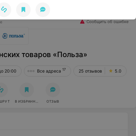
Избранное
Войти
Сообщить об ошибке
ве
нских товаров «Польза»
17
до 20:00
Все адреса
25 отзывов
5.0
ШРУТ
В ИЗБРАННОЕ
ОТЗЫВ