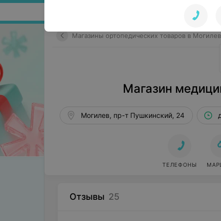
Поиск по сайту
Магазины ортопедических товаров в Могиле
Магазин медици
Могилев, пр-т Пушкинский, 24
ТЕЛЕФОНЫ
МАР
Отзывы
25