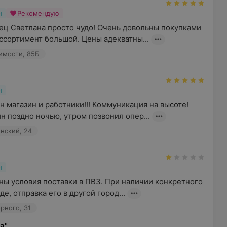
н
Рекомендую
ец Светлана просто чудо! Очень довольны покупками 
ссортимент большой. Цены адекватны...
имости, 85Б
н
магазин и работники!!! Коммуникация на высоте! 
н поздно ночью, утром позвонил опер...
нский, 24
н
ны условия поставки в ПВЗ. При наличии конкретного 
е, отправка его в другой город...
рного, 31
а"